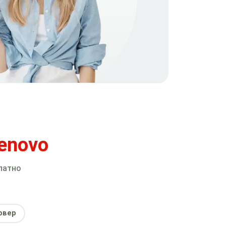
enovo
латно
рвер