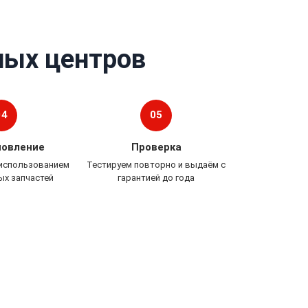
ных центров
04
05
новление
Проверка
 использованием
Тестируем повторно и выдаём с
ых запчастей
гарантией до года