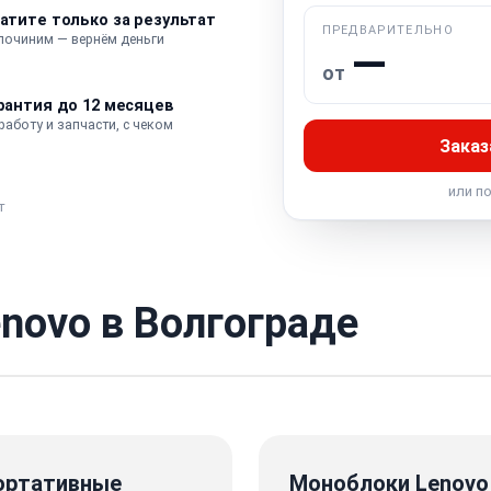
атите только за результат
ПРЕДВАРИТЕЛЬНО
 починим — вернём деньги
—
от
рантия до 12 месяцев
работу и запчасти, с чеком
Заказ
или п
т
novo в Волгограде
ортативные
Моноблоки Lenovo