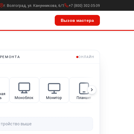
г. Волгоград, ул. Канунникова, 6/1
+7 (800) 302-35-39
Вызов мастера
 РЕМОНТА
ОНЛАЙН
ная
ь
Моноблок
Монитор
Планшет
Компьютер
стройство выше