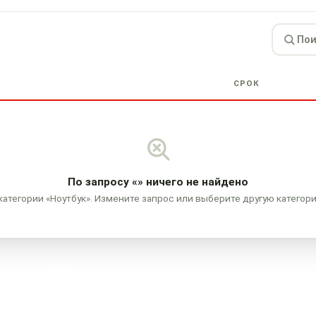
СРОК
По запросу
«»
ничего не найдено
категории «Ноутбук». Измените запрос или выберите другую категор
Выезд за 2 часа
В любой район города