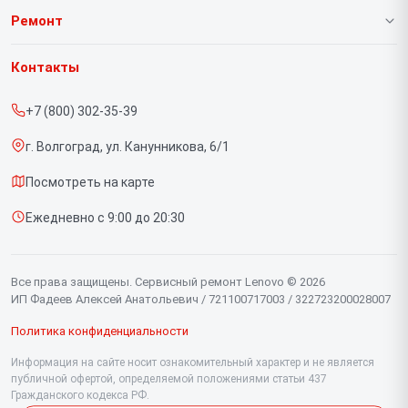
О нашем сервисе
Ремонт
Гарантия
Ноутбуков
Контакты
Прайс-лист
Портативных консолей
+7 (800) 302-35-39
Срочный ремонт
Моноблоков
г. Волгоград, ул. Канунникова, 6/1
Доставка и способы оплаты
Мониторов
Посмотреть на карте
Диагностика
Планшетов
Ежедневно с 9:00 до 20:30
Контакты
Компьютеров
Серверов
Все права защищены. Сервисный ремонт Lenovo © 2026
ИП Фадеев Алексей Анатольевич / 721100717003 / 322723200028007
Политика конфиденциальности
Информация на сайте носит ознакомительный характер и не является
публичной офертой, определяемой положениями статьи 437
Гражданского кодекса РФ.