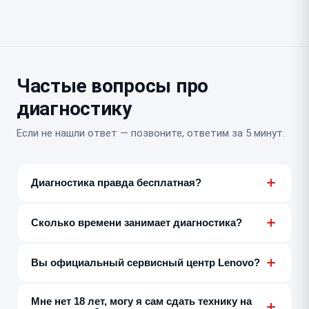
Частые вопросы про
диагностику
Если не нашли ответ — позвоните, ответим за 5 минут.
Диагностика правда бесплатная?
Да, если после диагностики вы делаете ремонт у нас.
Если решите не ремонтировать, диагностика платная
Сколько времени занимает диагностика?
— от 300 ₽, мы предупреждаем об этом заранее.
От 15 до 80 минут в зависимости от сложности
устройства и неисправности. Регламентное время —
Вы официальный сервисный центр Lenovo?
30 минут.
Нет, мы независимый постгарантийный сервис.
Мне нет 18 лет, могу я сам сдать технику на
Диагностику и ремонт по гарантии производителя не