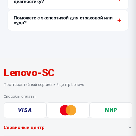
диагностику?
выполняем — с этим нужно обращаться в
авторизованный СЦ Lenovo.
Нет, заказ-наряд оформляется только с
Поможете с экспертизой для страховой или
совершеннолетним — родителем или законным
суда?
представителем.
Нет, для этого нужен сертифицированный
независимый эксперт. Мы можем дать только
внутреннее заключение по результатам диагностики
для собственных клиентов.
Lenovo-SC
Постгарантийный сервисный центр Lenovo
Способы оплаты
VISA
МИР
Сервисный центр